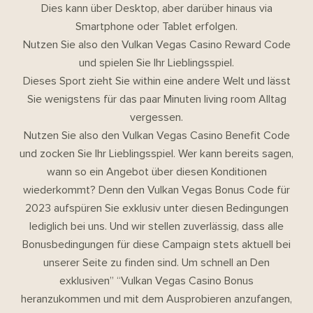
Dies kann über Desktop, aber darüber hinaus via
Smartphone oder Tablet erfolgen.
Nutzen Sie also den Vulkan Vegas Casino Reward Code
und spielen Sie Ihr Lieblingsspiel.
Dieses Sport zieht Sie within eine andere Welt und lässt
Sie wenigstens für das paar Minuten living room Alltag
vergessen.
Nutzen Sie also den Vulkan Vegas Casino Benefit Code
und zocken Sie Ihr Lieblingsspiel. Wer kann bereits sagen,
wann so ein Angebot über diesen Konditionen
wiederkommt? Denn den Vulkan Vegas Bonus Code für
2023 aufspüren Sie exklusiv unter diesen Bedingungen
lediglich bei uns. Und wir stellen zuverlässig, dass alle
Bonusbedingungen für diese Campaign stets aktuell bei
unserer Seite zu finden sind. Um schnell an Den
exklusiven” “Vulkan Vegas Casino Bonus
heranzukommen und mit dem Ausprobieren anzufangen,