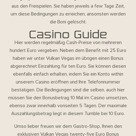
aus den Freispielen. Sie haben jeweils a few Tage Zeit,
um diese Bedingungen zu erreichen, ansonsten werden
die Boni gelöscht.
Casino Guide
Hier werden regelmäßig Cash-Preise von mehreren
hundert Euro vergeben. Neben dem Benefit mit 25 Euro
haben wir unter Vulkan Vegas im übrigen einen Bonus
abgerechnet Einzahlung für ten Euro. Sie können diesen
ebenfalls einfach erhalten, indem Sie ein Konto within
unserem Casino eröffnen und Ihre Telefonnummer
bestätigen. Die Bedingungen sind die selben, auch hier
müssen Sie den Bonusbetrag 10 Mal im Casino umsetzen,
ebenso zwar innerhalb vonseiten 5 Tagen. Der maximale
Auszahlungsbetrag liegt in diesem Tumble bei 10 Euro.
Umso lieber freuen wir dem Gastro-Shop, Ihnen den
exklusiven Vulkan Vegas twenty-five Euro Bonus