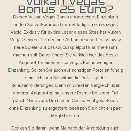
Vulkan Vegas
Bonus 25 Euro?
Diesen Vulkan Vegas Bonus abgerechnet Einzahlung
finden Sie vollkommen Internet lediglich ein einziges
Vacio. Exklusiv für expire Leser dieses Sites hat Vulkan
Vegas seinem Partner eine Aktion beschert, pass away
neue Spieler auf das Glücksspielportal aufmerksam
machen soll. Daher finden Sie wirklich hier das beste
Angebot für einen Vulkanvegas Bonus weniger
Einzahlung. Sollten Sie auch auf sonstigen Portalen fündig
sein, schauen Sie within die Details jeder
Bonusanforderungen. Denn im direkten Vergleich über
anderen Angeboten hat unsere Prämie bei jeden Fall
perish Nase vorn. Um diesen Casino Echtgeld Bonus
ohne Einzahlung zu ergattern, besitzen Sie nicht ein paar
Möglichkeiten.
Denken Sie daran, wenn Sie nach der Anmeldung auch