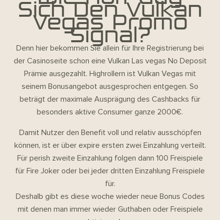
Sich Den Vulkan
Vegas Promo
Signal?
Denn hier bekommen Sie allein für Ihre Registrierung bei
der Casinoseite schon eine Vulkan Las vegas No Deposit
Prämie ausgezahlt. Highrollern ist Vulkan Vegas mit
seinem Bonusangebot ausgesprochen entgegen. So
beträgt der maximale Ausprägung des Cashbacks für
besonders aktive Consumer ganze 2000€.
Damit Nutzer den Benefit voll und relativ ausschöpfen
können, ist er über expire ersten zwei Einzahlung verteilt.
Für perish zweite Einzahlung folgen dann 100 Freispiele
für Fire Joker oder bei jeder dritten Einzahlung Freispiele
für.
Deshalb gibt es diese woche wieder neue Bonus Codes
mit denen man immer wieder Guthaben oder Freispiele