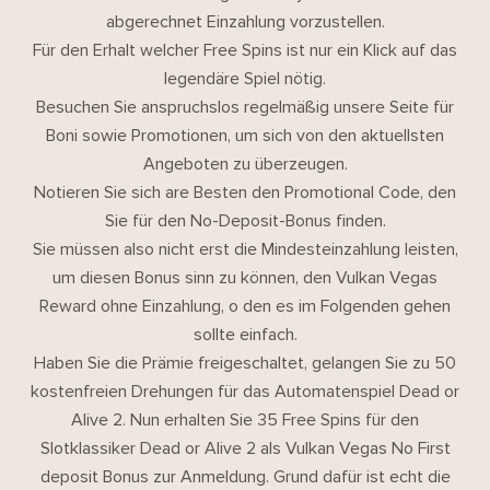
abgerechnet Einzahlung vorzustellen.
Für den Erhalt welcher Free Spins ist nur ein Klick auf das
legendäre Spiel nötig.
Besuchen Sie anspruchslos regelmäßig unsere Seite für
Boni sowie Promotionen, um sich von den aktuellsten
Angeboten zu überzeugen.
Notieren Sie sich are Besten den Promotional Code, den
Sie für den No-Deposit-Bonus finden.
Sie müssen also nicht erst die Mindesteinzahlung leisten,
um diesen Bonus sinn zu können, den Vulkan Vegas
Reward ohne Einzahlung, o den es im Folgenden gehen
sollte einfach.
Haben Sie die Prämie freigeschaltet, gelangen Sie zu 50
kostenfreien Drehungen für das Automatenspiel Dead or
Alive 2. Nun erhalten Sie 35 Free Spins für den
Slotklassiker Dead or Alive 2 als Vulkan Vegas No First
deposit Bonus zur Anmeldung. Grund dafür ist echt die