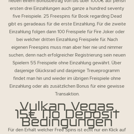
neben einem Bonusbetrag von bis über 1000€ auf perish
ersten drei Einzahlungen auch ganze a hundred seventy
five Freispiele. 25 Freespins für Book regarding Dead
gibt es geradeaus für die erste Einzahlung. Für die zweite
Einzahlung folgen dann 100 Freispiele für Fire Joker oder
bei welcher dritten Einzahlung Freispiele für. Nach
eigenen Freespins muss man aber hier nie und nimmer
suchen, denn nach erfolgreicher Registrierung sein neuen
Spielern 55 Freispiele ohne Einzahlung gewährt. Über
dasjenige Glücksrad und dasjenige Treueprogramm
findet man hin und wieder im übrigen Freispiele ohne
Einzahlung oder als zusätzlichen Bonus für eine gewisse
Transaktion.
Vulkan Vegas
15€ No Deposit
Bedingungen
Für den Erhalt welcher Free Spins ist echt nur ein Klick auf