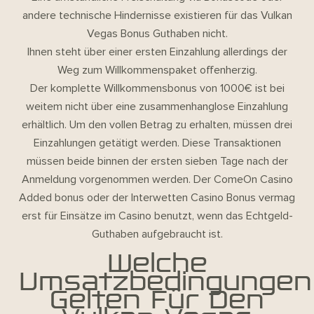
andere technische Hindernisse existieren für das Vulkan
Vegas Bonus Guthaben nicht.
Ihnen steht über einer ersten Einzahlung allerdings der
Weg zum Willkommenspaket offenherzig.
Der komplette Willkommensbonus von 1000€ ist bei
weitem nicht über eine zusammenhanglose Einzahlung
erhältlich. Um den vollen Betrag zu erhalten, müssen drei
Einzahlungen getätigt werden. Diese Transaktionen
müssen beide binnen der ersten sieben Tage nach der
Anmeldung vorgenommen werden. Der ComeOn Casino
Added bonus oder der Interwetten Casino Bonus vermag
erst für Einsätze im Casino benutzt, wenn das Echtgeld-
Guthaben aufgebraucht ist.
Welche
Umsatzbedingungen
Gelten Für Den