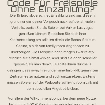
Code Für Freispiele
Ohne Einzahlung?
Die 15 Euro abgerechnet Einzahlung sind aus diesem
grund nur ein kleiner Vorgeschmack auf perish vielen
Vorteile, perish Sie als Spieler bei Vulkan Las vegas
genießen können. Besuchen Sie nach Ihrer
Kontoerstellung am tollsten direkt die Bonus-Seite im
Casino, o sich von family room Angeboten zu
überzeugen. Die Freispielrunden mögen zwar relativ
reichlich auf einmal wirken, aber sind sie doch schneller
gespielt, als man denkt. Es sollte Ihnen durchaus
gelingen, pass away Freirunden innerhalb kklk genannten
Zeitraumes zu nutzen und auch umzusetzen. Erstens
müssen Spieler auf der Webseite auf living room Link mit
dem speziellen Angebot klicken.
Vor allem der Willkommensbonus, bei dem neue Nutzer
bis zu one. 500 € Bonusguthaben erhalten können, ist