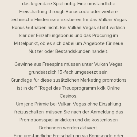
das legendäre Spiel nötig. Eine umständliche
Freischaltung through Bonuscode oder weitere
technische Hindernisse existieren für das Vulkan Vegas
Bonus Guthaben nicht. Bei Vulkan Vegas steht wirklich
klar der Einzahlungsbonus und das Procuring im
Mittelpunkt, ob es sich dabei um Angebote für neue
Nutzer oder Bestandskunden handelt.
Gewinne aus Freespins müssen unter Vulkan Vegas
grundsätzlich 15-fach umgesetzt sein.
Grundlage für diese zusätzlichen Marketing promotions
ist in der” “Regel das Treueprogramm kklk Online
Casinos.
Um jene Prämie bei Vulkan Vegas ohne Einzahlung
freizuschalten, müssen Sie nach der Anmeldung das
Promotionsspiel anklicken und die kostenlosen
Drehungen werden aktiviert.
Eine umständliche Freischaltung via Bonuscode oder