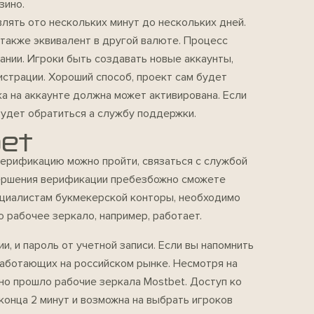
зино.
лять ото нескольких минут до нескольких дней.
 также эквивалент в другой валюте. Процесс
ании. Игроки быть создавать новые аккаунты,
страции. Хороший способ, проект сам будет
а на аккаунте должна может активирована. Если
 будет обратиться а службу поддержки.
bet
Верификацию можно пройти, связаться с службой
ершения верификации пребезбожно сможете
ециалистам букмекерской конторы, необходимо
 рабочее зеркало, например, работает.
, и пароль от учетной записи. Если вы напомнить
работающих на российском рынке. Несмотря на
но прошло рабочие зеркала Mostbet. Доступ ко
конца 2 минут и возможна на выбрать игроков