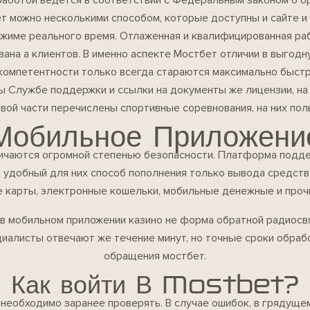
т можно несколькими способом, которые доступны и сайте и
режиме реального время. Отлаженная и квалифицированная р
ана а клиентов. В именно аспекте Мостбет отличии в выгодн
омпетентности только всегда стараются максимально быстро
 Службе поддержки и ссылки на документы же лицензии, на
вой части перечислены спортивные соревнования, на них пол
Мобильное Приложени
ичаются огромной степенью безопасности. Платформа подд
 удобный для них способ пополнения только вывода средств
е карты, электронные кошельки, мобильные денежные и проч
в мобильном приложении казино не форма обратной радиосвяз
циалисты отвечают же течение минут, но точные сроки обраб
обращения
мостбет
.
Как войти В Mostbet?
необходимо заранее проверять. В случае ошибок, в грядущ