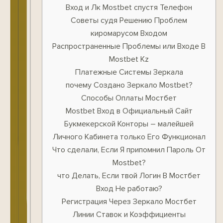
Вход и Лк Mostbet спустя Телефон
Советы судя Решению Проблем
киромарусом Входом
Распространенные Проблемы или Входе В
Mostbet Kz
Платежные Системы Зеркала
почему Создано Зеркало Mostbet?
Способы Оплаты Мостбет
Mostbet Вход в Официальный Сайт
Букмекерской Конторы – малейшей
Личного Кабинета только Его Функционал
Что сделали, Если Я припомнил Пароль От
Mostbet?
что Делать, Если твой Логин В Мостбет
Вход Не работаю?
Регистрация Через Зеркало Мостбет
Линии Ставок и Коэффициенты