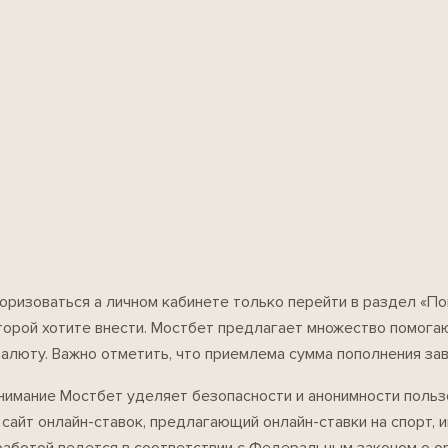
торизоваться а личном кабинете только перейти в раздел «П
оторой хотите внести. Мостбет предлагает множество помога
алюту. Важно отметить, что приемлема сумма пополнения зав
нимание Мостбет уделяет безопасности и анонимности польз
сайт онлайн-ставок, предлагающий онлайн-ставки на спорт, и
аботой ведется в соответствии с Федеральным законом о ор