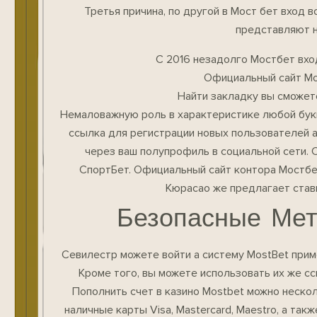
Третья причина, по другой в Мост бет вход
представляют н
С 2016 незадолго Мостбет вхо
Официальный сайт Мо
Найти закладку вы сможете
Немаловажную роль в характеристике любой букм
ссылка для регистрации новых пользователей а 
через ваш полупрофиль в социальной сети.
СпортБет. Официальный сайт контора Мостбет
Кюрасао же предлагает ставк
Безопасные Мет
Севилестр можете войти а систему MostBet приме
Кроме того, вы можете использовать их же сс
Пополнить счет в казино Mostbet можно неско
наличные карты Visa, Mastercard, Maestro, а так