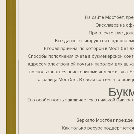
На сайте Мостбет, пр
Эксклавов на офи
При отсутствие доп
Все данные шифруются с одновреме
Вторая причина, по которой в Мост бет 
Способы пополнения счета в букмекерской конто
адресом электронной почты и паролем для выжи
воспользоваться поисковиками яндекс и гугл. Е
страница Мостбет. В связи со тем, что оф
Бук
Его особенность заключается в никакой выиграт
Зеркало Мостбет прежде в
Как только ресурс подвергнется