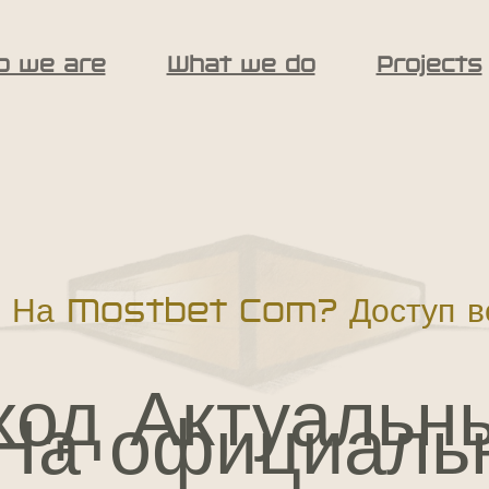
o we are
What we do
Projects
ь На Mostbet Com? Доступ в
ход Актуальн
На официаль