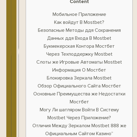
Content
Мобильное Приложение
Как войдут В Mostbet?
Безопасные Методы ддя Сохранения
Данных ддя Входа В Mostbet
Букмекерская Контора Мостбет
Через Техподдержку Mostbet
Слоты же Игровые Автоматы Mostbet
Информация О Мостбет
Блокировка Зеркала Mostbet
Обзор Официального Сайта Мостбет
Основные Преимущества же Недостатки
Мостбет
Могу Ли шатляром Войти В Систему
Mostbet Через Приложение?
Отличия Между Зеркалом Mostbet 888 же
Официальным Сайтом Казино”