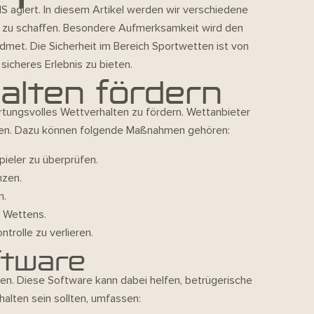
agiert. In diesem Artikel werden wir verschiedene
d zu schaffen. Besondere Aufmerksamkeit wird den
met. Die Sicherheit im Bereich Sportwetten ist von
sicheres Erlebnis zu bieten.
alten fördern
rtungsvolles Wettverhalten zu fördern. Wettanbieter
lieren. Dazu können folgende Maßnahmen gehören:
pieler zu überprüfen.
nzen.
n.
s Wettens.
trolle zu verlieren.
ftware
ten. Diese Software kann dabei helfen, betrügerische
halten sein sollten, umfassen: