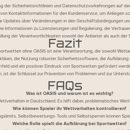
g der Sicherheitsrichtlinien und Datenschutzvorkehrungen auf de
 von Kontaktinformationen für den Kundenservice, um Anliegen sch
 Updates über Veränderungen in den Geschäftsbedingungen und
e Informationen zu Lizenzierungen und Regulierung, die Vertraue
ellung der Verantwortlichkeiten sowohl der Anbieter als auch der S
Fazit
portwetten ohne OASIS ist eine Verantwortung, die sowohl Wettan
tiken, die Nutzung robuster Sicherheitssoftware, die Aufklärung 
eld und ein positiver Eindruck von Sportwetten gefördert werden.
 ist der Schlüssel zur Prävention von Problemen und zur Unters
FAQs
Was ist OASIS und warum ist es wichtig?
verhalten in Deutschland. Es hilft dabei, problematisches Wettve
Wie können Spieler ihr Wettverhalten kontrollieren?
gslimits, Selbstbewertungs-Tools und Selbstsperren können Spiele
Welche Rolle spielt die Aufklärung bei Sportwetten?