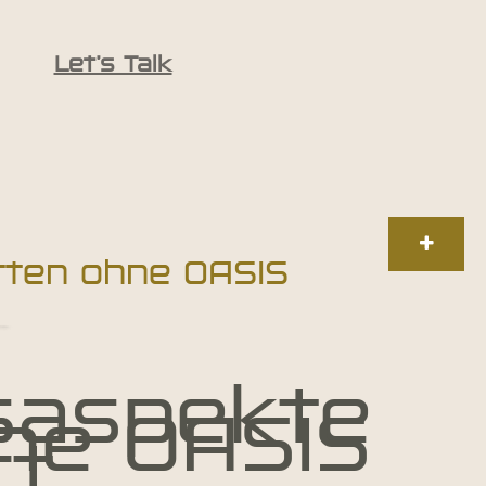
Let’s Talk
tten ohne OASIS
saspekte
ne OASIS
rt