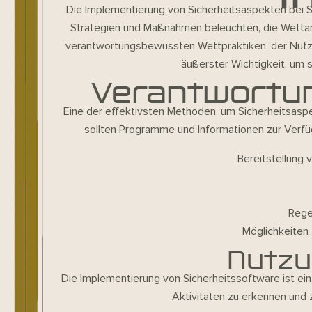
Die Implementierung von Sicherheitsaspekten bei 
Strategien und Maßnahmen beleuchten, die Wettan
verantwortungsbewussten Wettpraktiken, der Nutzun
äußerster Wichtigkeit, um s
Verantwortun
Eine der effektivsten Methoden, um Sicherheitsaspe
sollten Programme und Informationen zur Verfüg
Bereitstellung 
Rege
Möglichkeiten z
Nutzu
Die Implementierung von Sicherheitssoftware ist ein
Aktivitäten zu erkennen und z