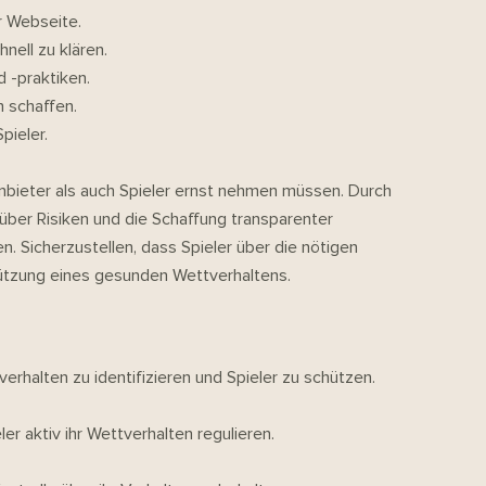
r Webseite.
nell zu klären.
 -praktiken.
n schaffen.
pieler.
bieter als auch Spieler ernst nehmen müssen. Durch
über Risiken und die Schaffung transparenter
 Sicherzustellen, dass Spieler über die nötigen
tützung eines gesunden Wettverhaltens.
rhalten zu identifizieren und Spieler zu schützen.
r aktiv ihr Wettverhalten regulieren.