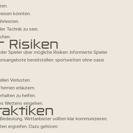
zen.
weisen könnten.
rleisten.
r Technik zu sein.
chen.
r Risiken
er Spieler über mögliche Risiken. Informierte Spieler
ionsangebote bereitstellen:
sportwetten ohne oasis
llen Verlusten.
Themen erläutern.
halten zu helfen.
es Wettens eingehen.
aktiken
 Bedeutung. Wettanbieter sollten klar kommunizieren,
en ergreifen. Dazu gehören: