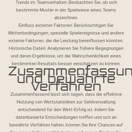
Trends im Teamverhalten: Beobachten Sie, ob sich
bestimmte Muster in der Spielweise eines Teams
abzeichnen.
Einfluss externer Faktoren: Berücksichtigen Sie
Wetterbedingungen, spezielle Spielereignisse und andere
externe Faktoren, die die Leistung beeinflussen könnten.
Historische Daten: Analysieren Sie frühere Begegnungen
und deren Ergebnisse, um die Wahrscheinlichkeit eines
bestimmten Resultats besser einschätzen zu können.
Zusammenfassu
und bewährte
Verfahren
Zusammenfassend lässt sich sagen, dass die effektive
Nutzung von Wettstatistiken zur Geldverwaltung
entscheidend für den Wett-Erfolg ist. Indem Sie
datenbasierte Entscheidungen treffen und sich an
bewährte Verfahren halten, können Sie Ihre Chancen auf