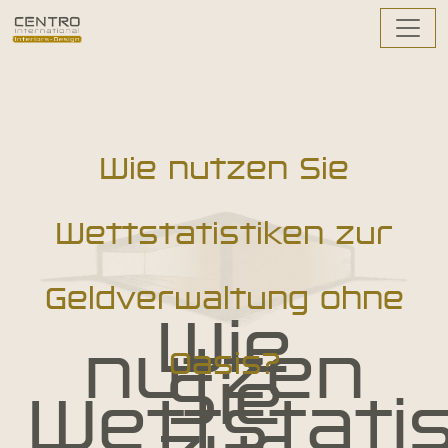
Wie nutzen Sie
Wettstatistiken zur
Geldverwaltung ohne
Wie
nutzen
Oasis?
Sie
Wettstatis