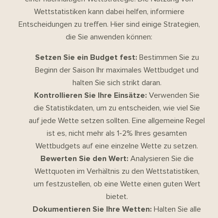
Wettstatistiken kann dabei helfen, informiere
Entscheidungen zu treffen. Hier sind einige Strategien,
die Sie anwenden können:
Setzen Sie ein Budget fest:
Bestimmen Sie zu
Beginn der Saison Ihr maximales Wettbudget und
halten Sie sich strikt daran.
Kontrollieren Sie Ihre Einsätze:
Verwenden Sie
die Statistikdaten, um zu entscheiden, wie viel Sie
auf jede Wette setzen sollten. Eine allgemeine Regel
ist es, nicht mehr als 1-2% Ihres gesamten
Wettbudgets auf eine einzelne Wette zu setzen.
Bewerten Sie den Wert:
Analysieren Sie die
Wettquoten im Verhältnis zu den Wettstatistiken,
um festzustellen, ob eine Wette einen guten Wert
bietet.
Dokumentieren Sie Ihre Wetten:
Halten Sie alle