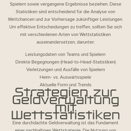
Spielern sowie vergangene Ergebnisse beziehen. Diese
Statistiken sind entscheidend für die Analyse von
Wettchancen und zur Vorhersage zukünftiger Leistungen.
Um effektive Entscheidungen zu treffen, sollten Sie sich
mit verschiedenen Arten von Wettstatistiken
auseinandersetzen, darunter:
Leistungsdaten von Teams und Spielern
Direkte Begegnungen (Head-to-Head-Statistiken)
Verletzungen und Ausfälle von Spielern
Heim- vs. Auswärtsspiele
Aktuelle Form und Trends
Strategien zur
Geldverwaltung
mit
Wettstatistiken
Eine durchdachte Geldverwaltung ist das Fundament
einer nachhaltigen Wettstrategie. Die Nutzung von