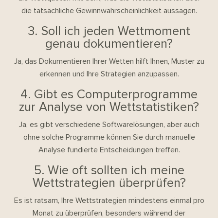
die tatsächliche Gewinnwahrscheinlichkeit aussagen.
3. Soll ich jeden Wettmoment
genau dokumentieren?
Ja, das Dokumentieren Ihrer Wetten hilft Ihnen, Muster zu
erkennen und Ihre Strategien anzupassen.
4. Gibt es Computerprogramme
zur Analyse von Wettstatistiken?
Ja, es gibt verschiedene Softwarelösungen, aber auch
ohne solche Programme können Sie durch manuelle
Analyse fundierte Entscheidungen treffen.
5. Wie oft sollten ich meine
Wettstrategien überprüfen?
Es ist ratsam, Ihre Wettstrategien mindestens einmal pro
Monat zu überprüfen, besonders während der