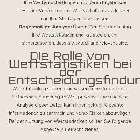
Ihre Wettentscheidungen und deren Ergebnisse
fest, um Muster in Ihrem Wettverhalten zu erkennen
und Ihre Strategien anzupassen.
Regelmäßige Analyse:
Überprüfen Sie regelmäßig
Ihre Wettstatistiken und -strategien, um
sicherzustellen, dass sie aktuell und relevant sind.
Die Rolle von
Wettstatistiken bei
der
Entscheidungsfindu
Wettstatistiken spielen eine wesentliche Rolle bei der
Entscheidungsfindung im Wettprozess. Eine fundierte
Analyse dieser Daten kann Ihnen helfen, relevante
Informationen zu sammeln und vorab Risiken abzuwägen.
Bei der Nutzung von Wettstatistiken sollten Sie folgende
Aspekte in Betracht ziehen: