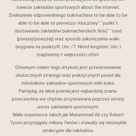
świecie zakładów sportowych about the internet.
Znalezienie odpowiedniego bukmachera to be able to be
able to be able to pierwszy i kluczowy” “punkt t
obstawianiu zakładów bukmacherskich. Ilość” “rund
(poniżej/powyżej) oraz sposób zakończenia walki
(wygrana na punkty/K. Um. /T. Nited kingdom. Um. )
znajdziemy t większości ofert.
Głównym celem tego artykułu jest przedstawienie
skutecznych strategii oraz praktycznych porad dla
miłośników zakładów sportowych mhh boks.
Pamiętaj, że label premia jest najbardziej znana,
powszechna we chętnie przyznawana poprzez strony
unces zakładami sportowymi.
Walki experience takich jak Muhammad Ali czy Robert
Tyson przyciągały miliony fanów i stawały się niezwykle
atrakcyjne dla zakładów.