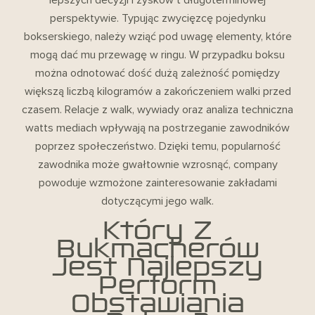
perspektywie. Typując zwycięzcę pojedynku
bokserskiego, należy wziąć pod uwagę elementy, które
mogą dać mu przewagę w ringu. W przypadku boksu
można odnotować dość dużą zależność pomiędzy
większą liczbą kilogramów a zakończeniem walki przed
czasem. Relacje z walk, wywiady oraz analiza techniczna
watts mediach wpływają na postrzeganie zawodników
poprzez społeczeństwo. Dzięki temu, popularność
zawodnika może gwałtownie wzrosnąć, company
powoduje wzmożone zainteresowanie zakładami
dotyczącymi jego walk.
Który Z
Bukmacherów
Jest Najlepszy
Perform
Obstawiania