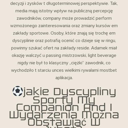
decyzji i zysków t długoterminowej perspektywie. Tak,
media mają istotny wpływ na publiczną percepcję
zawodników, company może prowadzić perform
wzmożonego zainteresowania oraz zmiany kursów em
zakłady sportowe. Osoby, które znają się trochę em
dyscyplinie oraz potrafią ocenić co dzieje się w ringu,
powinny szukać ofert na zakłady reside. Adamek miał
okazję walczyć u passing mistrzowski, light beverage
nigdy nie był to klasyczny „ciężki” zawodnik, co
wychodziło t starciu unces wielkimi rywalami
mostbet
aplikacja
.
jakie Dyscypliny
Sporty My
Companion And I
Wydarzenia Można
Obstawiać W