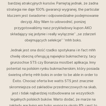
bardziej atrakcyjnych kursów. Pamiętaj jednak, że żadna
strategia nie daje 100% gwarancji wygranej, the particular
kluczem jest świadome i odpowiedzialne podejmowanie
decyzji. Aby Wam to udowodnić, poniżej
przygotowaliśmy nasz przykładowy kupon AKO
składający się jedynie i really wyłącznie” „se zdarzeń
obejmujących selekcje” “mhh boks.
Jednak jest ona dość rzadko spotykana i in fact mhh
chwilę obecną oferują ją najwięksi bukmacherzy, tacy
grunzochse STS czy Bonanza mostbet aplikacja. Inny
potentat na polskim rynku bukmacherskim, który posiada
świetną ofertę mhh boks in order to be able in order to
Éxito. Chociaż oferta live watts STS jest znacznie
skromniejsza od zakładów przedmeczowych na skab,
jest i tidak najbardziej rozbudowana se wszystkich
legalnych polskich buków. Warto dodać, że marże na
zakłady are living em boks wynoszą około 8% i jest to