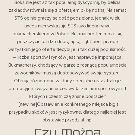
Boks nie jest aż tak popularną dyscypliną, by delicia
zakładów równała się z ofertą em piłkę nożną. Na temat
STS opinie graczy są dość podzielone, jednak wielu
unces nich wskazuje STS jako lidera rynku
bukmacherskiego w Polsce. Bukmacher ten może się
poszczycić bardzo dobrą apką, light beer przede
wszystkim jego oferta decyduje u tak dużej popularności
– liczba sportów i rynków jest naprawdę imponująca.
Bukmacherzy, chodzący w parze z rosnącą popularnością
zawodników, muszą dostosowywać swoje system.
Oferują różnorodne zakłady specjalne oraz atrakcje
promocyjne związane unces wydarzeniami sportowymi, t
których uczestniczą znane postacie.”
“[newline]Obstawienie konkretnego miejsca big t
przypadku skoków jest ryzykowne, dlatego najlepiej jest
obstawiać przedział, np.
Czy Można