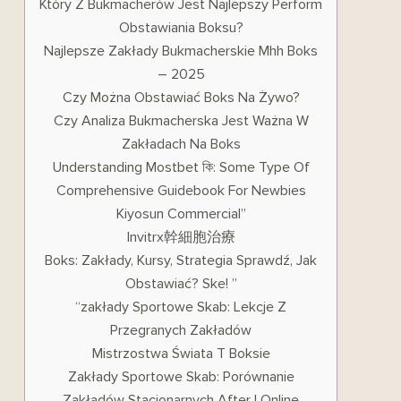
Który Z Bukmacherów Jest Najlepszy Perform
Obstawiania Boksu?
Najlepsze Zakłady Bukmacherskie Mhh Boks
– 2025
Czy Można Obstawiać Boks Na Żywo?
Czy Analiza Bukmacherska Jest Ważna W
Zakładach Na Boks
Understanding Mostbet কি: Some Type Of
Comprehensive Guidebook For Newbies
Kiyosun Commercial”
Invitrx幹細胞治療
Boks: Zakłady, Kursy, Strategia Sprawdź, Jak
Obstawiać? Ske! ”
“zakłady Sportowe Skab: Lekcje Z
Przegranych Zakładów
Mistrzostwa Świata T Boksie
Zakłady Sportowe Skab: Porównanie
Zakładów Stacjonarnych After I Online