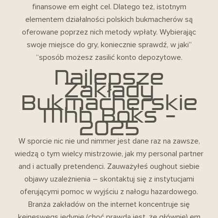
finansowe em eight cel. Dlatego też, istotnym
elementem działalności polskich bukmacherów są
oferowane poprzez nich metody wpłaty. Wybierając
swoje miejsce do gry, koniecznie sprawdź, w jaki”
“sposób możesz zasilić konto depozytowe.
Najlepsze
Zakłady
Bukmacherskie
Mhh Boks –
2025
W sporcie nic nie und nimmer jest dane raz na zawsze,
wiedzą o tym wielcy mistrzowie, jak my personal partner
and i actually pretendenci. Zauważyłeś oughout siebie
objawy uzależnienia – skontaktuj się z instytucjami
oferującymi pomoc w wyjściu z nałogu hazardowego.
Branża zakładów on the internet koncentruje się
keineswegs jedynie (choć prawdą jest, że głównie) em