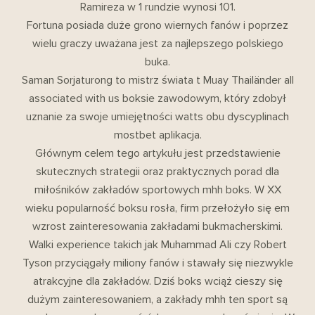
Ramireza w 1 rundzie wynosi 101.
Fortuna posiada duże grono wiernych fanów i poprzez
wielu graczy uważana jest za najlepszego polskiego
buka.
Saman Sorjaturong to mistrz świata t Muay Thailänder all
associated with us boksie zawodowym, który zdobył
uznanie za swoje umiejętności watts obu dyscyplinach
mostbet aplikacja.
Głównym celem tego artykułu jest przedstawienie
skutecznych strategii oraz praktycznych porad dla
miłośników zakładów sportowych mhh boks. W XX
wieku popularność boksu rosła, firm przełożyło się em
wzrost zainteresowania zakładami bukmacherskimi.
Walki experience takich jak Muhammad Ali czy Robert
Tyson przyciągały miliony fanów i stawały się niezwykle
atrakcyjne dla zakładów. Dziś boks wciąż cieszy się
dużym zainteresowaniem, a zakłady mhh ten sport są