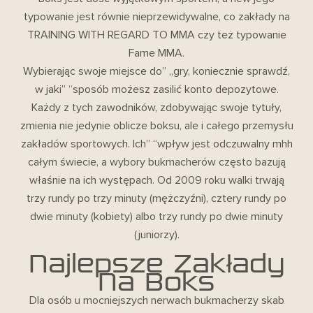
typowanie jest równie nieprzewidywalne, co zakłady na
TRAINING WITH REGARD TO MMA czy też typowanie
Fame MMA.
Wybierając swoje miejsce do” „gry, koniecznie sprawdź,
w jaki” “sposób możesz zasilić konto depozytowe.
Każdy z tych zawodników, zdobywając swoje tytuły,
zmienia nie jedynie oblicze boksu, ale i całego przemysłu
zakładów sportowych. Ich” “wpływ jest odczuwalny mhh
całym świecie, a wybory bukmacherów często bazują
właśnie na ich występach. Od 2009 roku walki trwają
trzy rundy po trzy minuty (mężczyźni), cztery rundy po
dwie minuty (kobiety) albo trzy rundy po dwie minuty
(juniorzy).
Najlepsze Zakłady
Na Boks
Dla osób u mocniejszych nerwach bukmacherzy skab