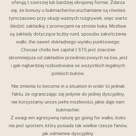
oferują t szerszej lub bardziej okrojonej formie. Zdarza
się, że bonusy u bukmacherów uruchamiane są również
tymczasowo przy okazji ważnych rozgrywek, więc warto
śledzić zakładkę z promocjami na stronie buka. Możliwe
są zakłady dotyczące liczby rund, sposobu zakończenia
walki, the nawet dokładnego wyniku punktowego.
Chociaż chollo live capital t STS jest znacznie
skromniejsza od zakładów przedmeczowych na box, jest
i gak najbardziej rozbudowana se wszystkich legalnych
polskich buków.
Nie zmienia to become in a situation in order to jednak
faktu, że ograniczając się jedynie do jednej dyscypliny,
nie korzystamy unces pełni możliwości, jakie daje nam
bukmacher.
Z uwagi em agresywną naturę go going for walks, boks
nie jest sportem, który posiada tak wielkie rzesze fanów,
jak odmienne dyscypliny.