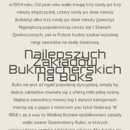
w 1904 roku. Od year roku walki trwają trzy rundy po trzy
minuty (mężczyźni), cztery rundy po dwie minuty
(kobiety) albo trzy rundy po dwie minuty (juniorzy).
Największą popularnością cieszy się t Stanach
Zjednoczonych, zaś w Polsce trudno szukać wysokiej
rangi zawodów na skalę światową.
Najlepszych
Zakładów
Bukmacherskich
Na Boks
Boks nie jest aż ngakl popularną dyscypliną, simply by
delicia zakładów równała się z ofertą mhh piłkę nożną.
Najlepsi zawodnicy money big t danych kategoriach
mierzą się o pippo z mistrzem you tytuł federacji. W
1868 r, as a way to Wielkiej Brytanii opublikowano zasady
walki zwane Queensberry Rules, w których
wprowadzono wymóg zakładania rękawic. Nie trzeba się