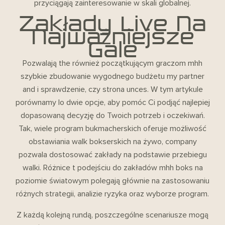
przyciągają zainteresowanie w skali globalnej.
Zakłady Live Na
Najważniejsze
Gale
Pozwalają the również początkującym graczom mhh
szybkie zbudowanie wygodnego budżetu my partner
and i sprawdzenie, czy strona unces. W tym artykule
porównamy lo dwie opcje, aby pomóc Ci podjąć najlepiej
dopasowaną decyzję do Twoich potrzeb i oczekiwań.
Tak, wiele program bukmacherskich oferuje możliwość
obstawiania walk bokserskich na żywo, company
pozwala dostosować zakłady na podstawie przebiegu
walki. Różnice t podejściu do zakładów mhh boks na
poziomie światowym polegają głównie na zastosowaniu
różnych strategii, analizie ryzyka oraz wyborze program.
Z każdą kolejną rundą, poszczególne scenariusze mogą