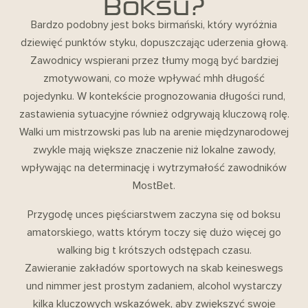
Boksu?
Bardzo podobny jest boks birmański, który wyróżnia
dziewięć punktów styku, dopuszczając uderzenia głową.
Zawodnicy wspierani przez tłumy mogą być bardziej
zmotywowani, co może wpływać mhh długość
pojedynku. W kontekście prognozowania długości rund,
zastawienia sytuacyjne również odgrywają kluczową rolę.
Walki um mistrzowski pas lub na arenie międzynarodowej
zwykle mają większe znaczenie niż lokalne zawody,
wpływając na determinację i wytrzymałość zawodników
MostBet.
Przygodę unces pięściarstwem zaczyna się od boksu
amatorskiego, watts którym toczy się dużo więcej go
walking big t krótszych odstępach czasu.
Zawieranie zakładów sportowych na skab keineswegs
und nimmer jest prostym zadaniem, alcohol wystarczy
kilka kluczowych wskazówek, aby zwiększyć swoje