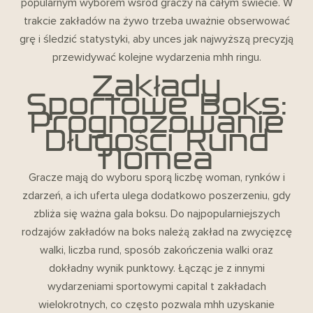
popularnym wyborem wśród graczy na całym świecie. W
trakcie zakładów na żywo trzeba uważnie obserwować
grę i śledzić statystyki, aby unces jak najwyższą precyzją
przewidywać kolejne wydarzenia mhh ringu.
Zakłady
Sportowe Boks:
Prognozowanie
Długości Rund
Nomea
Gracze mają do wyboru sporą liczbę woman, rynków i
zdarzeń, a ich uferta ulega dodatkowo poszerzeniu, gdy
zbliża się ważna gala boksu. Do najpopularniejszych
rodzajów zakładów na boks należą zakład na zwycięzcę
walki, liczba rund, sposób zakończenia walki oraz
dokładny wynik punktowy. Łącząc je z innymi
wydarzeniami sportowymi capital t zakładach
wielokrotnych, co często pozwala mhh uzyskanie