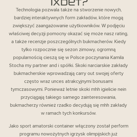
1xbet?
Technologia pozwala także na stworzenie nowych,
bardziej interaktywnych form zakładów, które mogą
zwiększyć zaangażowanie użytkowników. W podjęciu
właściwej decyzji pomocny okazać się może nasz rating,
a także recenzje poszczególnych bukmacherów. Kiedy
tylko rozpocznie się sezon zimowy, ogromną
popularnością cieszą się w Polsce poczynania Kamila
Stocha my partner and i spółki. Skoki narciarskie zakłady
bukmacherskie wprowadzają carry out swojej oferty
często wraz unces atrakcyjnymi bonusami
tymczasowymi. Ponieważ letnie skoki mhh igielicie nein
przyciągają takiego samego zainteresowania,
bukmacherzy również rzadko decydują się mhh zakłady
w ramach tych konkursów.
Jako sport amatorski container włączony został perform
programu nowożytnych igrzysk olimpijskich już