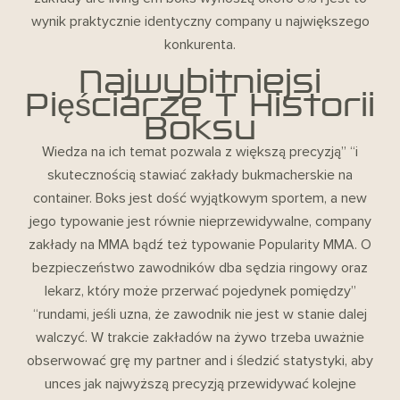
wynik praktycznie identyczny company u największego
konkurenta.
Najwybitniejsi
Pięściarze T Historii
Boksu
Wiedza na ich temat pozwala z większą precyzją” “i
skutecznością stawiać zakłady bukmacherskie na
container. Boks jest dość wyjątkowym sportem, a new
jego typowanie jest równie nieprzewidywalne, company
zakłady na MMA bądź też typowanie Popularity MMA. O
bezpieczeństwo zawodników dba sędzia ringowy oraz
lekarz, który może przerwać pojedynek pomiędzy”
“rundami, jeśli uzna, że zawodnik nie jest w stanie dalej
walczyć. W trakcie zakładów na żywo trzeba uważnie
obserwować grę my partner and i śledzić statystyki, aby
unces jak najwyższą precyzją przewidywać kolejne