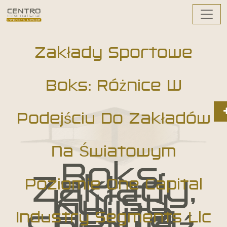
Zakłady Sportowe
Boks: Różnice W
Podejściu Do Zakładów
Na Światowym
Boks:
Zakłady,
Poziomie One Capital
Kursy,
Abilità
Industry Segments Llc